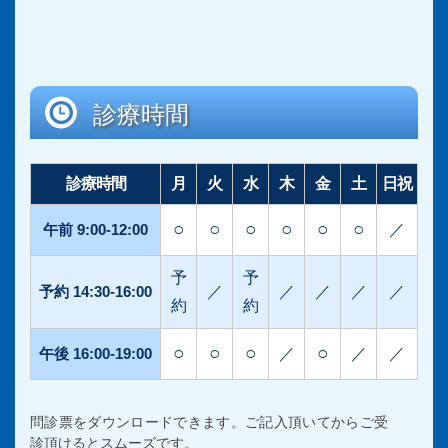
診療時間
診療時間
月
火
水
木
金
土
日祝
○
○
○
○
○
○
午前 9:00-12:00
／
予
予
予約 14:30-16:00
／
／
／
／
／
約
約
○
○
○
○
午後 16:00-19:00
／
／
／
問診票をダウンロードできます。ご記入頂いてからご受
診頂けるとスムーズです。