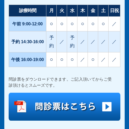
診療時間
月
火
水
木
金
土
日祝
○
○
○
○
○
○
午前 9:00-12:00
／
予
予
予約 14:30-16:00
／
／
／
／
／
約
約
○
○
○
○
午後 16:00-19:00
／
／
／
問診票をダウンロードできます。ご記入頂いてからご受
診頂けるとスムーズです。