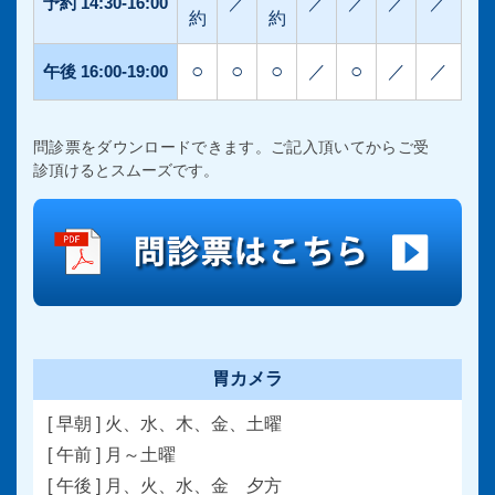
予約 14:30-16:00
／
／
／
／
／
約
約
○
○
○
○
午後 16:00-19:00
／
／
／
問診票をダウンロードできます。ご記入頂いてからご受
診頂けるとスムーズです。
胃カメラ
[ 早朝 ] 火、水、木、金、土曜
[ 午前 ] 月～土曜
[ 午後 ] 月、火、水、金 夕方